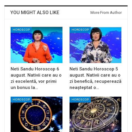
YOU MIGHT ALSO LIKE
More From Author
HOROSCOP
HOROSCOP
Neti Sandu Horoscop 6
Neti Sandu Horoscop 5
august. Nativii care au o
august. Nativii care au o
zi excelentă, vor primi
zi benefică, recuperează
un bonus la…
neașteptat o…
HOROSCOP
HOROSCOP