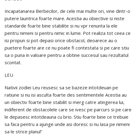
Incapatanarea Berbecilor, de cele mai multe ori, vine dintr-o
putere launtrica foarte mare. Acestia au obiective si niste
standarde foarte bine stabilite si nu vpr renunta la ele
pentru nimeni si pentru nimic in lume. Pot realiza tot ceea ce
isi propun si pot depasi orice obstacol, deoarece au o
puetere foarte are ce nu poate fi contestata si pe care stiu
sa o puna in valoare pentru a obtine succesul sau rezultatul
scontat.
LEU
Nativii zodiei Leu reusesc sa se bazeze intotdeuan pe
ratiune si nu isi asculta foarte des sentimentele Acestia au
un obiectiv foarte bine stabilit si merg catre atingerea lui,
indiferent de obstacolele care se ivesc pe parcurs si pe care
le depasesc intotdeauna cu brio. Stiu foarte bine ce trebuie
sa faca pentru a ajunge unde asi doresc si nu lasa pe nimeni
sa le strice planul”