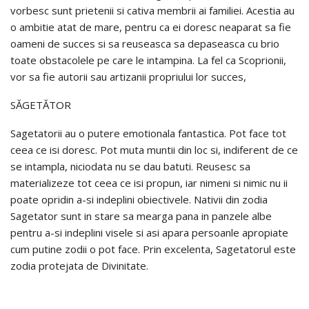
vorbesc sunt prietenii si cativa membrii ai familiei. Acestia au
o ambitie atat de mare, pentru ca ei doresc neaparat sa fie
oameni de succes si sa reuseasca sa depaseasca cu brio
toate obstacolele pe care le intampina. La fel ca Scoprionii,
vor sa fie autorii sau artizanii propriului lor succes,
SĂGETĂTOR
Sagetatorii au o putere emotionala fantastica. Pot face tot
ceea ce isi doresc. Pot muta muntii din loc si, indiferent de ce
se intampla, niciodata nu se dau batuti. Reusesc sa
materializeze tot ceea ce isi propun, iar nimeni si nimic nu ii
poate opridin a-si indeplini obiectivele. Nativii din zodia
Sagetator sunt in stare sa mearga pana in panzele albe
pentru a-si indeplini visele si asi apara persoanle apropiate
cum putine zodii o pot face. Prin excelenta, Sagetatorul este
zodia protejata de Divinitate.