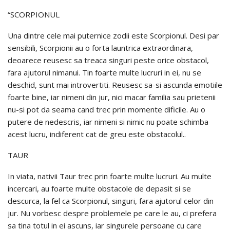
“SCORPIONUL
Una dintre cele mai puternice zodii este Scorpionul. Desi par
sensibili, Scorpionii au o forta launtrica extraordinara,
deoarece reusesc sa treaca singuri peste orice obstacol,
fara ajutorul nimanui. Tin foarte multe lucruri in ei, nu se
deschid, sunt mai introvertiti. Reusesc sa-si ascunda emotiile
foarte bine, iar nimeni din jur, nici macar familia sau prietenii
nu-si pot da seama cand trec prin momente dificile. Au o
putere de nedescris, iar nimeni si nimic nu poate schimba
acest lucru, indiferent cat de greu este obstacolul..
TAUR
In viata, nativii Taur trec prin foarte multe lucruri. Au multe
incercari, au foarte multe obstacole de depasit si se
descurca, la fel ca Scorpionul, singuri, fara ajutorul celor din
jur. Nu vorbesc despre problemele pe care le au, ci prefera
sa tina totul in ei ascuns, iar singurele persoane cu care