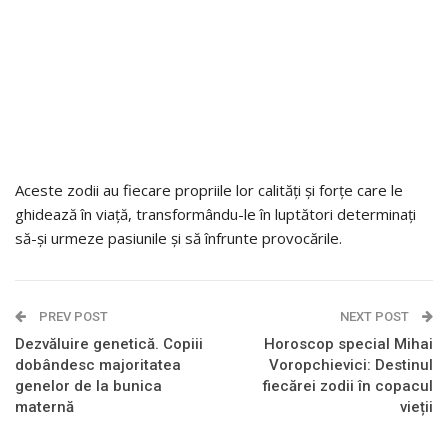
Aceste zodii au fiecare propriile lor calități și forțe care le
ghidează în viață, transformându-le în luptători determinați
să-și urmeze pasiunile și să înfrunte provocările.
PREV POST
NEXT POST
Dezvăluire genetică. Copiii
Horoscop special Mihai
dobândesc majoritatea
Voropchievici: Destinul
genelor de la bunica
fiecărei zodii în copacul
maternă
vieții